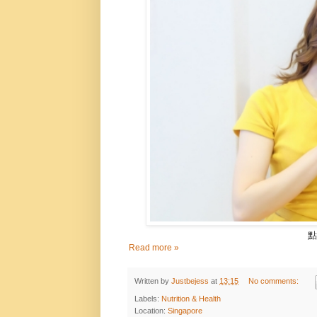
點
Read more »
Written by
Justbejess
at
13:15
No comments:
Labels:
Nutrition & Health
Location:
Singapore