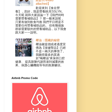
附影片/Video
attached】
歡迎來到【食在營
養】，您好，我是營養師JESSLYN。
今天呢 就和大家談論一下【我們何時
需要營養補助品】？ 那一般來說呢，
只要有做到飲食均衡 我們平日裡是不
需要任何營養補助品的。 但有幾個族
群卻需要額外的營養補助品，以下我會
跟大家一一說明。
椰油：隱藏的秘密
椰油被提倡或者過度宣
傳為【保健聖品】已經
不是一兩天的事情了。
我聽得最多的莫過
於”喝椰油“來保持口腔
健康、 提高新陳代謝而達到減重的效
果、保護心臟機能等等的推廣噱頭。
Airbnb Promo Code