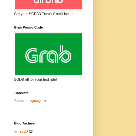
Get your SGD33 Travel Credit here!
Grab Promo Code
SGD8 off for your first ride!
Translate
Select Language
▼
Blog Archive
►
2020
(2)