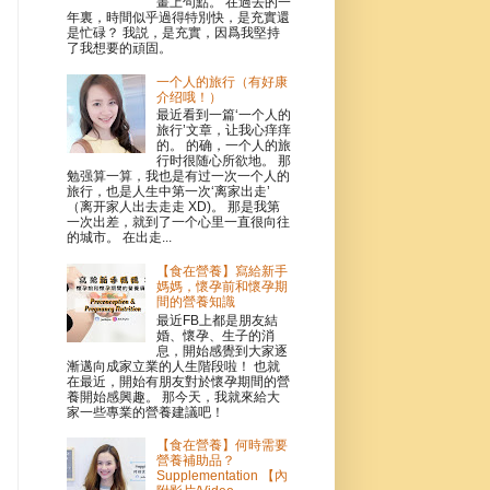
畫上句點。 在過去的一
年裏，時間似乎過得特別快，是充實還
是忙碌？ 我説，是充實，因爲我堅持
了我想要的頑固。
一个人的旅行（有好康
介绍哦！）
最近看到一篇‘一个人的
旅行’文章，让我心痒痒
的。 的确，一个人的旅
行时很随心所欲地。 那
勉强算一算，我也是有过一次一个人的
旅行，也是人生中第一次‘离家出走’
（离开家人出去走走 XD)。 那是我第
一次出差，就到了一个心里一直很向往
的城市。 在出走...
【食在營養】寫給新手
媽媽，懷孕前和懷孕期
間的營養知識
最近FB上都是朋友結
婚、懷孕、生子的消
息，開始感覺到大家逐
漸邁向成家立業的人生階段啦！ 也就
在最近，開始有朋友對於懷孕期間的營
養開始感興趣。 那今天，我就來給大
家一些專業的營養建議吧！
【食在營養】何時需要
營養補助品？
Supplementation 【內