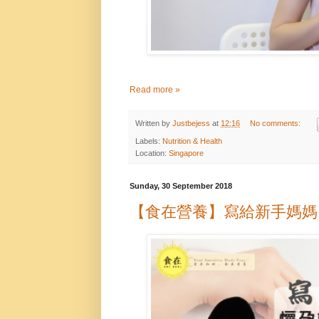
Read more »
Written by
Justbejess
at
12:16
No comments:
Labels:
Nutrition & Health
Location:
Singapore
Sunday, 30 September 2018
【食在營養】寫給新手媽媽