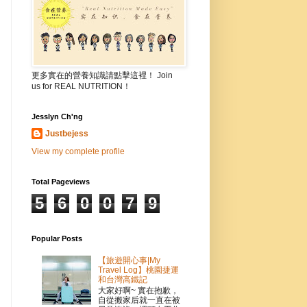
更多實在的營養知識請點擊這裡！ Join
us for REAL NUTRITION！
Jesslyn Ch'ng
Justbejess
View my complete profile
Total Pageviews
5
6
0
0
7
9
Popular Posts
【旅遊開心事|My
Travel Log】桃園捷運
和台灣高鐵記
大家好啊~ 實在抱歉，
自從搬家后就一直在被