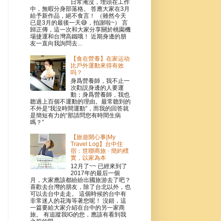
日常淹沒，埋頭在工作
中，無暇分身部落格。 答應大家在3月
給予新作品，絕不食言！ （雖然今天
已是3月的最後一天😅，拍謝啦~） 言
歸正傳，這一次和大家分享關於桃園機
場捷運和台灣高鐵哦！ 近期身邊的朋
友一直向我詢問去...
【食在營養】在家运动
比戶外運動來得有效
吗？
身爲營養師，我不止一
次勸説身邊的人要運
動；身爲營養師，我也
聼過上百個不運動的理由。最常聼到的
不外是“我沒時間運動”，而我的回答就
是簡短有力的“那請問您有時間生病
嗎？”
【旅遊開心事|My
Travel Log】台中住
宿：世聯商旅 · 簡約樸
實，以家為本
12月了~~ 已經來到了
2017年的最后一個
月，大家應該都紛紛出國旅游去了吧？
喜歡去台灣的朋友，除了台北以外，也
可以去台中走走。 這個時候的台中有
非常迷人的花海等著您呢！ 沒錯，這
一篇要給大家介紹在台中的另一家商
旅。 有追蹤我IG的您，應該有看到我