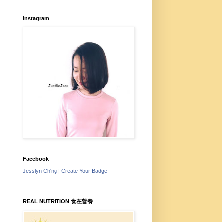
Instagram
Facebook
Jesslyn Ch'ng
|
Create Your Badge
REAL NUTRITION 食在營養