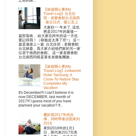
之前的限...
【旅遊開心事|My
Travel Log】台北住
宿：老爺會館台北南西
· 復古日式，暖心至上
大家好~~ 年末了, 這也
將是2017年的最後一
篇部落格， 給大家在跨年的這一天也
要記得我！（😅臉皮太厚了些~） 這一
篇是連接上一篇 台北住宿：老爺會館
台北林森 , 爲大家介紹他們家的另一家
位居于南西的會館。 這一家老爺會館
台北南西同樣是著名老爺集團旗...
【旅遊開心事|My
Travel Log】Linkworld
Hotel Taichung: A
Close-To-Nature Stay
Completes My
Vacation
It's December!!! I can't believe it is
now DECEMBER, last month of
2017!!! I guess most of you have
planned your vacation? If...
屬於我2017年的自
傳，同時帶著頑固來到
2018
來到2018年的1月1
日，那代表2017完美