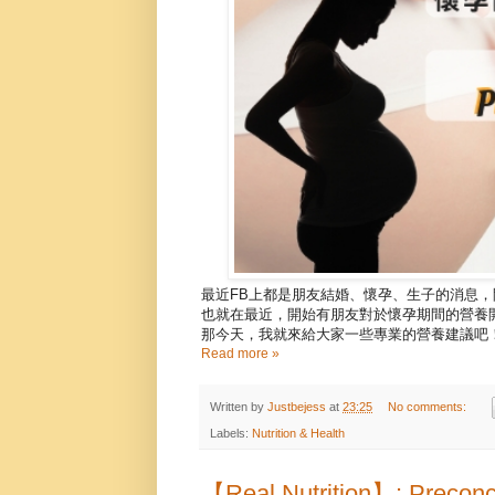
最近FB上都是朋友結婚、懷孕、生子的消息
也就在最近，開始有朋友對於懷孕期間的營養
那今天，我就來給大家一些專業的營養建議吧
Read more »
Written by
Justbejess
at
23:25
No comments:
Labels:
Nutrition & Health
【Real Nutrition】: Preconc