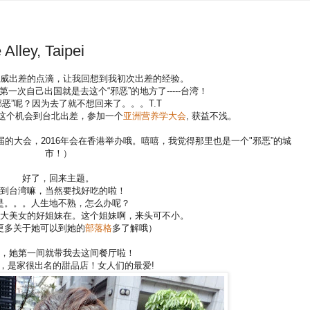
ey, Taipei
威出差的点滴，让我回想到我初次出差的经验。
一次自己出国就是去这个“邪恶”的地方了-----台湾！
邪恶”呢？因为去了就不想回来了。。。T.T
这个机会到台北出差，参加一个
亚洲营养学大会
, 获益不浅。
的大会，2016年会在香港举办哦。嘻嘻，我觉得那里也是一个"邪恶”的城
市！）
好了，回来主题。
到台湾嘛，当然要找好吃的啦！
是。。。人生地不熟，怎么办呢？
大美女的好姐妹在。这个姐妹啊，来头可不小。
更多关于她可以到她的
部落格
多了解哦）
，她第一间就带我去这间餐厅啦！
，是家很出名的甜品店！女人们的最爱!