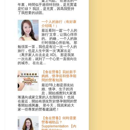
畫上句點。 在過去的一
年裏，時間似乎過得特別快，是充實還
是忙碌？ 我説，是充實，因爲我堅持
了我想要的頑固。
一个人的旅行（有好康
介绍哦！）
最近看到一篇‘一个人的
旅行’文章，让我心痒痒
的。 的确，一个人的旅
行时很随心所欲地。 那
勉强算一算，我也是有过一次一个人的
旅行，也是人生中第一次‘离家出走’
（离开家人出去走走 XD)。 那是我第
一次出差，就到了一个心里一直很向往
的城市。 在出走...
【食在營養】寫給新手
媽媽，懷孕前和懷孕期
間的營養知識
最近FB上都是朋友結
婚、懷孕、生子的消
息，開始感覺到大家逐
漸邁向成家立業的人生階段啦！ 也就
在最近，開始有朋友對於懷孕期間的營
養開始感興趣。 那今天，我就來給大
家一些專業的營養建議吧！
【食在營養】何時需要
營養補助品？
Supplementation 【內