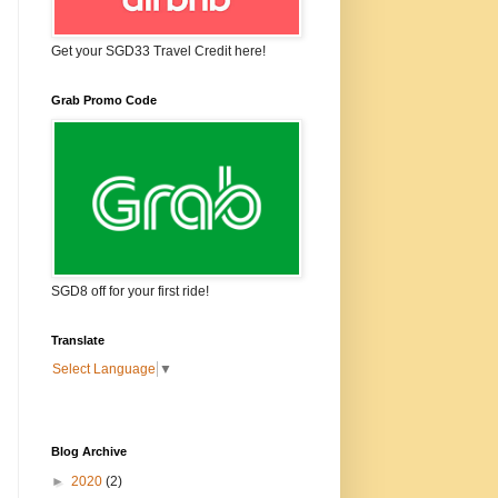
Get your SGD33 Travel Credit here!
Grab Promo Code
SGD8 off for your first ride!
Translate
Select Language
▼
Blog Archive
►
2020
(2)