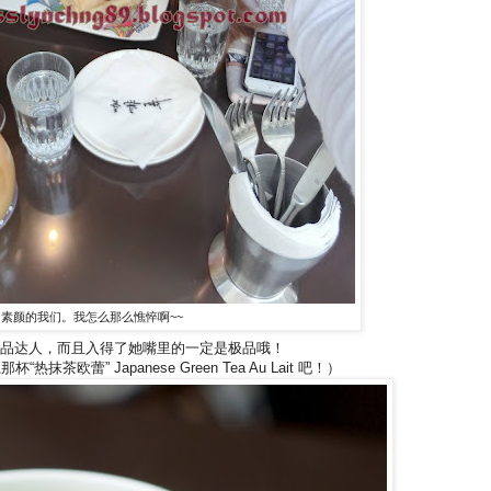
素颜的我们。我怎么那么憔悴啊~~
品达人，而且入得了她嘴里的一定是极品哦！
茶欧蕾” Japanese Green Tea Au Lait 吧！）