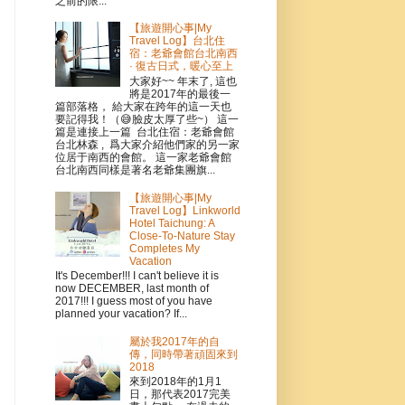
之前的限...
【旅遊開心事|My
Travel Log】台北住
宿：老爺會館台北南西
· 復古日式，暖心至上
大家好~~ 年末了, 這也
將是2017年的最後一
篇部落格， 給大家在跨年的這一天也
要記得我！（😅臉皮太厚了些~） 這一
篇是連接上一篇 台北住宿：老爺會館
台北林森 , 爲大家介紹他們家的另一家
位居于南西的會館。 這一家老爺會館
台北南西同樣是著名老爺集團旗...
【旅遊開心事|My
Travel Log】Linkworld
Hotel Taichung: A
Close-To-Nature Stay
Completes My
Vacation
It's December!!! I can't believe it is
now DECEMBER, last month of
2017!!! I guess most of you have
planned your vacation? If...
屬於我2017年的自
傳，同時帶著頑固來到
2018
來到2018年的1月1
日，那代表2017完美