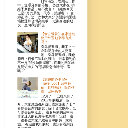
日常淹沒，埋頭在工作
中，無暇分身部落格。 答應大家在3月
給予新作品，絕不食言！ （雖然今天
已是3月的最後一天😅，拍謝啦~） 言
歸正傳，這一次和大家分享關於桃園機
場捷運和台灣高鐵哦！ 近期身邊的朋
友一直向我詢問去...
【食在營養】在家运动
比戶外運動來得有效
吗？
身爲營養師，我不止一
次勸説身邊的人要運
動；身爲營養師，我也
聼過上百個不運動的理由。最常聼到的
不外是“我沒時間運動”，而我的回答就
是簡短有力的“那請問您有時間生病
嗎？”
【旅遊開心事|My
Travel Log】台中住
宿：世聯商旅 · 簡約樸
實，以家為本
12月了~~ 已經來到了
2017年的最后一個
月，大家應該都紛紛出國旅游去了吧？
喜歡去台灣的朋友，除了台北以外，也
可以去台中走走。 這個時候的台中有
非常迷人的花海等著您呢！ 沒錯，這
一篇要給大家介紹在台中的另一家商
旅。 有追蹤我IG的您，應該有看到我