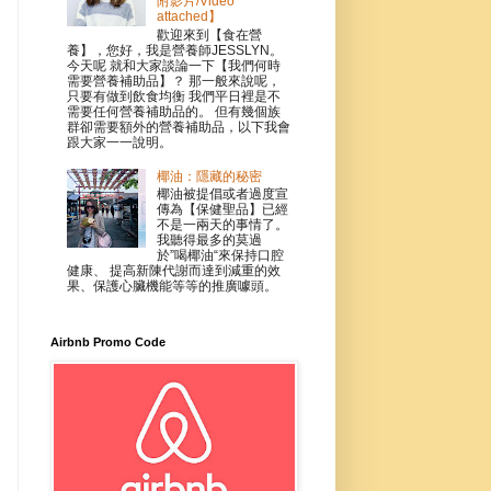
附影片/Video
attached】
歡迎來到【食在營
養】，您好，我是營養師JESSLYN。
今天呢 就和大家談論一下【我們何時
需要營養補助品】？ 那一般來說呢，
只要有做到飲食均衡 我們平日裡是不
需要任何營養補助品的。 但有幾個族
群卻需要額外的營養補助品，以下我會
跟大家一一說明。
椰油：隱藏的秘密
椰油被提倡或者過度宣
傳為【保健聖品】已經
不是一兩天的事情了。
我聽得最多的莫過
於”喝椰油“來保持口腔
健康、 提高新陳代謝而達到減重的效
果、保護心臟機能等等的推廣噱頭。
Airbnb Promo Code