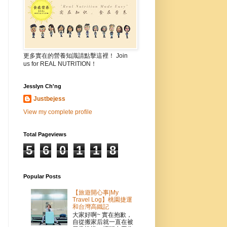
更多實在的營養知識請點擊這裡！ Join
us for REAL NUTRITION！
Jesslyn Ch'ng
Justbejess
View my complete profile
Total Pageviews
5
6
0
1
1
8
Popular Posts
【旅遊開心事|My
Travel Log】桃園捷運
和台灣高鐵記
大家好啊~ 實在抱歉，
自從搬家后就一直在被