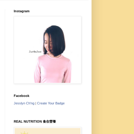
Instagram
Facebook
Jesslyn Ch'ng
|
Create Your Badge
REAL NUTRITION 食在營養