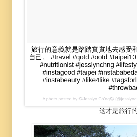
旅行的意義就是踏踏實實地去感受
自己。 #travel #qotd #ootd #taipei10
#nutritionist #jesslynchng #lifesty
#instagood #taipei #instababed
#instabeauty #like4like #tagsfo
#throwba
A photo posted by 💞Jesslyn Ch'ng💞 (@jesslyn
这才是旅行