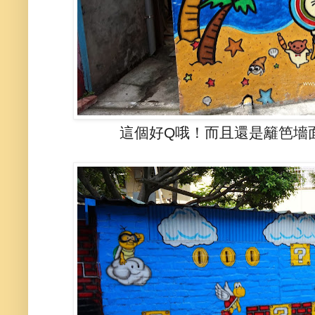
這個好Q哦！而且還是籬笆墻