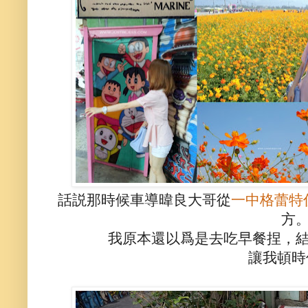
話説那時候車導暐良大哥從
一中格蕾特
方
我原本還以爲是去吃早餐捏，
讓我頓時