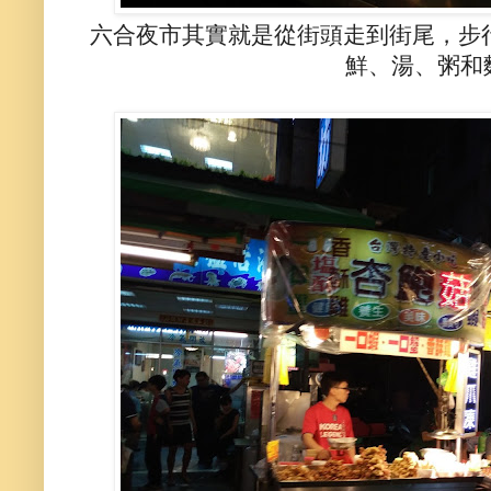
六合夜市其實就是從街頭走到街尾，步
鮮、湯、粥和