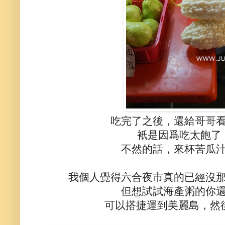
吃完了之後，還給哥哥
衹是因爲吃太飽了
不然的話，來杯苦瓜
我個人覺得六合夜市真的已經沒
但想試試海產粥的你
可以搭捷運到美麗島，然