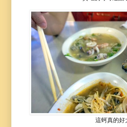
這蚵真的好