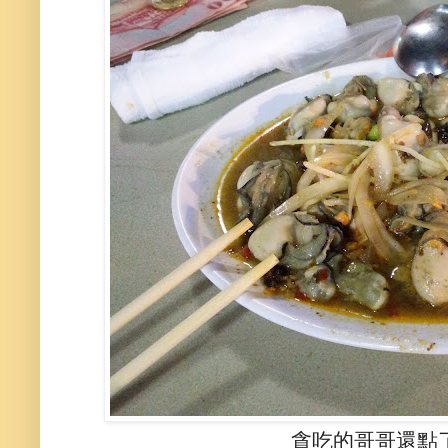
貪吃的哥哥還點