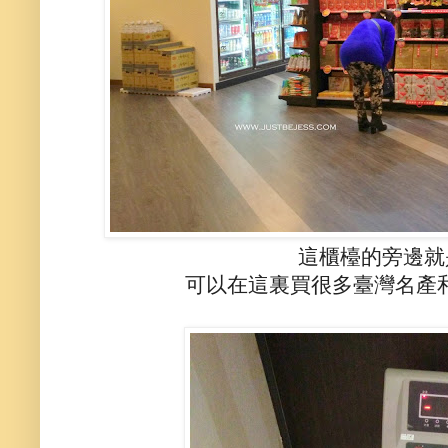
這櫃檯的旁邊就
可以在這裏買很多臺灣名產