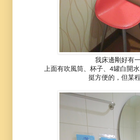
我床邊剛好有
上面有吹風筒、杯子、4罐白開
挺方便的，但某