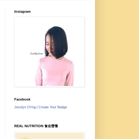
Instagram
Facebook
Jesslyn Ch'ng
|
Create Your Badge
REAL NUTRITION 食在營養