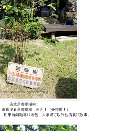
這就是咖啡樹啦！
，還真沒看過咖啡樹，呵呵！（失禮啦！）
，用來自銷咖啡即溶包，大家還可以到他店裏試飲哦。