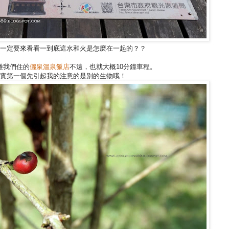
一定要來看看一到底這水和火是怎麽在一起的？？
離我們住的
儷泉溫泉飯店
不遠，也就大概10分鐘車程。
實第一個先引起我的注意的是別的生物哦！