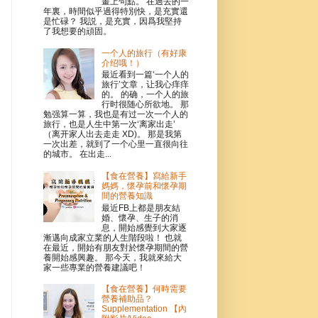
畫上句點。 在過去的一
年裏，時間似乎過得特別快，是充實還
是忙碌？ 我説，是充實，因爲我堅持
了我想要的頑固。
一个人的旅行（有好康
介绍哦！）
最近看到一篇‘一个人的
旅行’文章，让我心痒痒
的。 的确，一个人的旅
行时很随心所欲地。 那
勉强算一算，我也是有过一次一个人的
旅行，也是人生中第一次‘离家出走’
（离开家人出去走走 XD)。 那是我第
一次出差，就到了一个心里一直很向往
的城市。 在出走...
【食在營養】寫給新手
媽媽，懷孕前和懷孕期
間的營養知識
最近FB上都是朋友結
婚、懷孕、生子的消
息，開始感覺到大家逐
漸邁向成家立業的人生階段啦！ 也就
在最近，開始有朋友對於懷孕期間的營
養開始感興趣。 那今天，我就來給大
家一些專業的營養建議吧！
【食在營養】何時需要
營養補助品？
Supplementation 【內