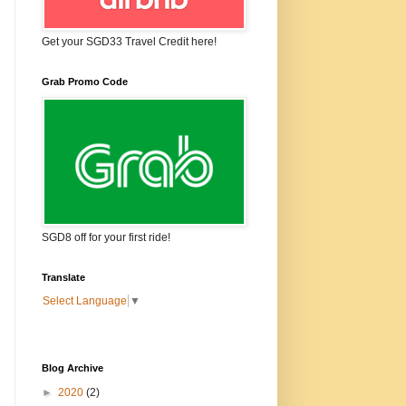
Get your SGD33 Travel Credit here!
Grab Promo Code
SGD8 off for your first ride!
Translate
Select Language
▼
Blog Archive
►
2020
(2)