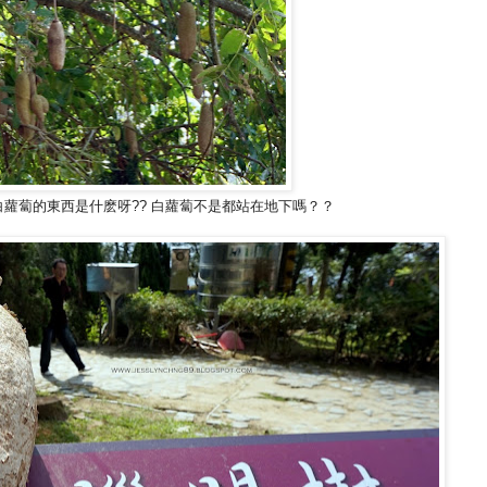
蘿蔔的東西是什麽呀?? 白蘿蔔不是都站在地下嗎？？