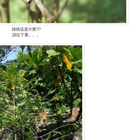
猜猜這是什麽??
請往下看。。。