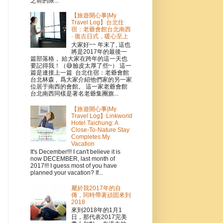
之前的限...
【旅遊開心事|My
Travel Log】台北住
宿：老爺會館台北南西
· 復古日式，暖心至上
大家好~~ 年末了, 這也
將是2017年的最後一
篇部落格， 給大家在跨年的這一天也
要記得我！（😅臉皮太厚了些~） 這一
篇是連接上一篇 台北住宿：老爺會館
台北林森 , 爲大家介紹他們家的另一家
位居于南西的會館。 這一家老爺會館
台北南西同樣是著名老爺集團旗...
【旅遊開心事|My
Travel Log】Linkworld
Hotel Taichung: A
Close-To-Nature Stay
Completes My
Vacation
It's December!!! I can't believe it is
now DECEMBER, last month of
2017!!! I guess most of you have
planned your vacation? If...
屬於我2017年的自
傳，同時帶著頑固來到
2018
來到2018年的1月1
日，那代表2017完美