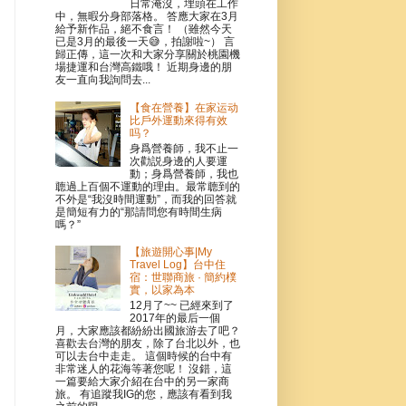
日常淹沒，埋頭在工作
中，無暇分身部落格。 答應大家在3月
給予新作品，絕不食言！ （雖然今天
已是3月的最後一天😅，拍謝啦~） 言
歸正傳，這一次和大家分享關於桃園機
場捷運和台灣高鐵哦！ 近期身邊的朋
友一直向我詢問去...
【食在營養】在家运动
比戶外運動來得有效
吗？
身爲營養師，我不止一
次勸説身邊的人要運
動；身爲營養師，我也
聼過上百個不運動的理由。最常聼到的
不外是“我沒時間運動”，而我的回答就
是簡短有力的“那請問您有時間生病
嗎？”
【旅遊開心事|My
Travel Log】台中住
宿：世聯商旅 · 簡約樸
實，以家為本
12月了~~ 已經來到了
2017年的最后一個
月，大家應該都紛紛出國旅游去了吧？
喜歡去台灣的朋友，除了台北以外，也
可以去台中走走。 這個時候的台中有
非常迷人的花海等著您呢！ 沒錯，這
一篇要給大家介紹在台中的另一家商
旅。 有追蹤我IG的您，應該有看到我