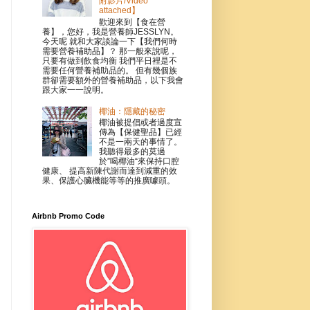
附影片/Video
attached】
歡迎來到【食在營
養】，您好，我是營養師JESSLYN。
今天呢 就和大家談論一下【我們何時
需要營養補助品】？ 那一般來說呢，
只要有做到飲食均衡 我們平日裡是不
需要任何營養補助品的。 但有幾個族
群卻需要額外的營養補助品，以下我會
跟大家一一說明。
椰油：隱藏的秘密
椰油被提倡或者過度宣
傳為【保健聖品】已經
不是一兩天的事情了。
我聽得最多的莫過
於”喝椰油“來保持口腔
健康、 提高新陳代謝而達到減重的效
果、保護心臟機能等等的推廣噱頭。
Airbnb Promo Code