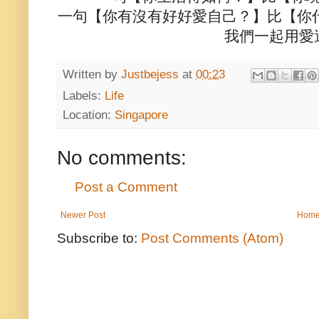
一句【你有沒有好好愛自己？】比【你
我們一起用愛
Written by
Justbejess
at
00:23
Labels:
Life
Location:
Singapore
No comments:
Post a Comment
Newer Post
Hom
Subscribe to:
Post Comments (Atom)