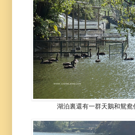
湖泊裏還有一群天鵝和鴛鴦