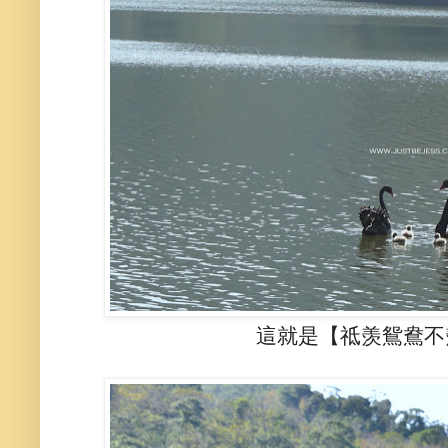
這就是【祗羡鴛鴦不