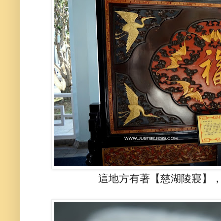
這地方有著【慈湖陵寢】